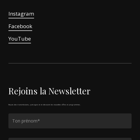
Instagram
Facebook
YouTube
Rejoins
la
Newsletter
Reçois
des
transmissions,
partages
et
et
découvre
les
nouvelles
offres
et
programmes.