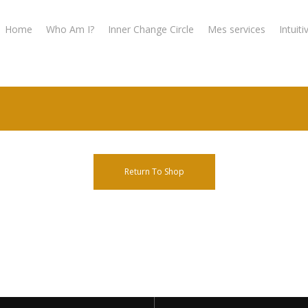
Home
Who Am I?
Inner Change Circle
Mes services
Intuiti
Return To Shop