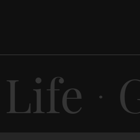
Life
G
·