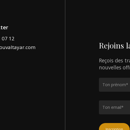
ter
3 07 12
Rejoins
l
ouvaltayar.com
Reçois
des
tr
nouvelles
off