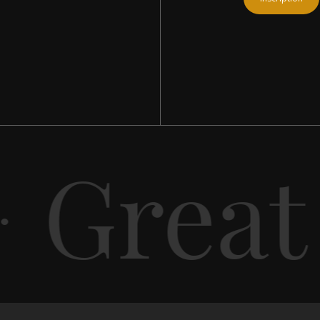
Great 
·