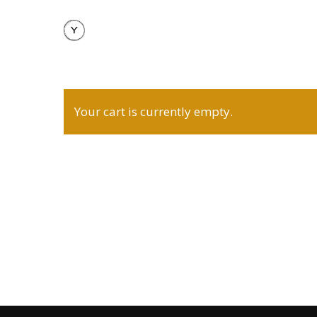
Skip
to
main
content
Your cart is currently empty.