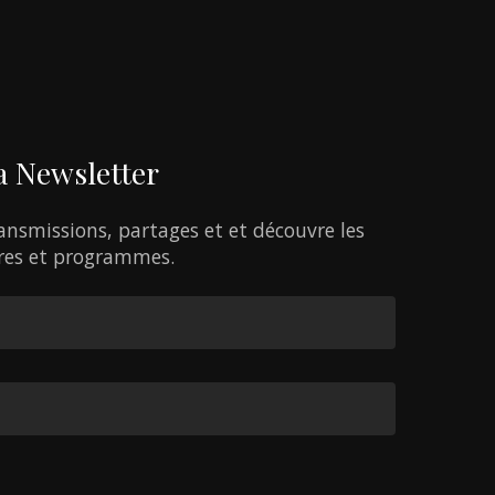
a
Newsletter
ansmissions,
partages
et
et
découvre
les
res
et
programmes.