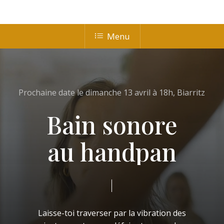
Menu
Skip
to
account
Menu
main
content
Prochaine
date
le
dimanche
13
avril
à
18h,
Biarritz
Bain sonore
au handpan
Laisse-toi
traverser
par
la
vibration
des