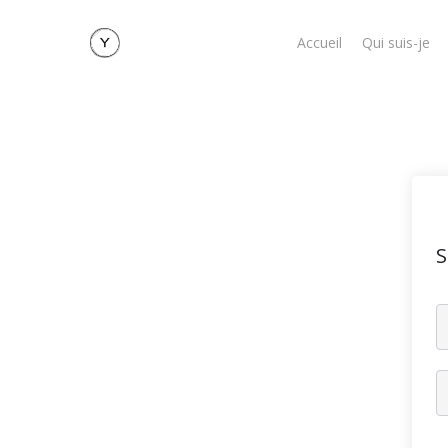
Skip
to
Accueil
Qui suis-je
main
content
S