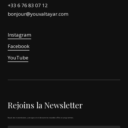
+33 6 76 83 07 12
bonjour@youvaltayar.com
Instagram
Facebook
YouTube
Rejoins
la
Newsletter
Reçois
des
transmissions,
partages
et
et
découvre
les
nouvelles
offres
et
programmes.