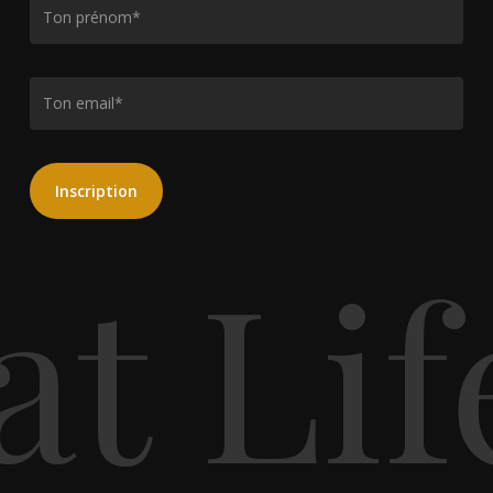
t Lif