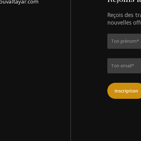
ouvaltayar.com
Reçois
des
tr
nouvelles
off