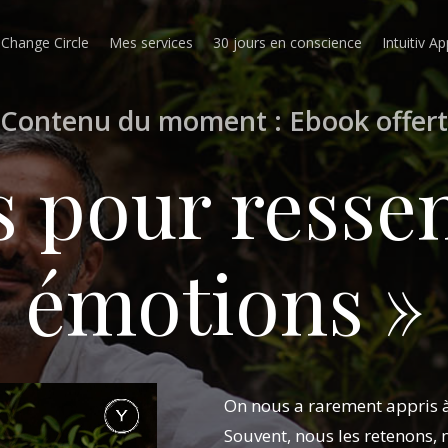
 Change Circle
Mes services
30 jours en conscience
Intuitiv Ap
Contenu
du
moment
:
Ebook
offert
és pour ressen
émotions »
On nous a rarement appris à
Souvent, nous les retenons,