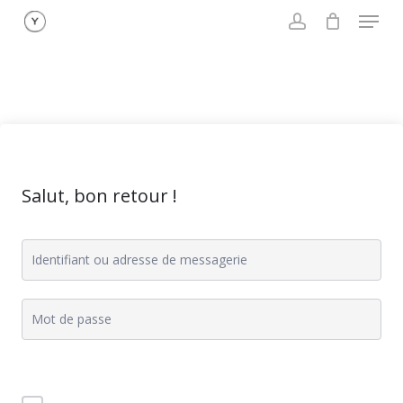
Menu
Skip
to
account
main
content
Salut, bon retour !