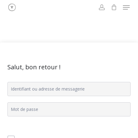
Menu
Skip
to
account
main
content
Salut, bon retour !