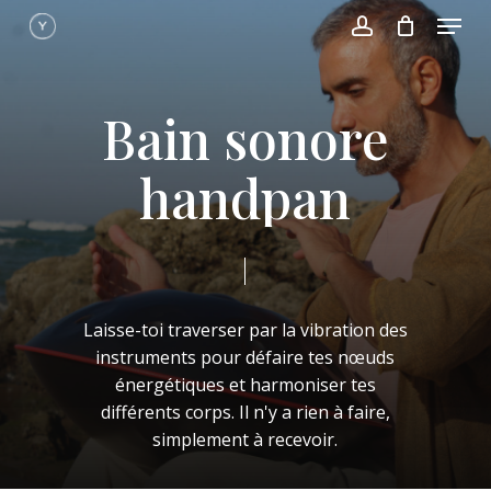
Menu
Skip
to
account
main
content
Bain sonore
handpan
Laisse-toi
traverser
par
la
vibration
des
instruments
pour
défaire
tes
nœuds
énergétiques
et
harmoniser
tes
différents
corps.
Il
n'y
a
rien
à
faire,
simplement
à
recevoir.