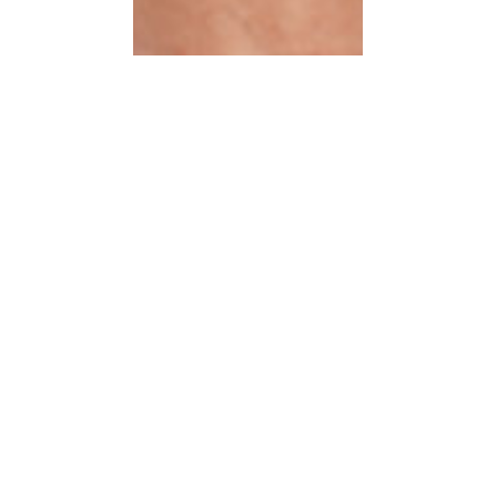
C
O
A
C
H
I
N
G