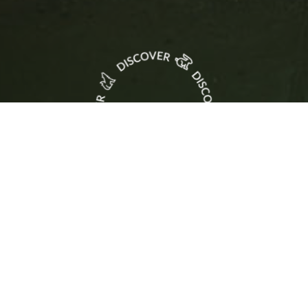
ter
3 07 12
Rejoins
l
ouvaltayar.com
Reçois
des
tr
nouvelles
off