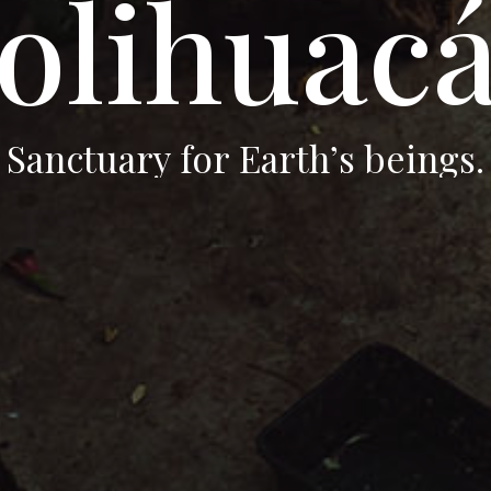
o
l
i
h
u
a
c
S
a
n
c
t
u
a
r
y
f
o
r
E
a
r
t
h
’
s
b
e
i
n
g
s
.