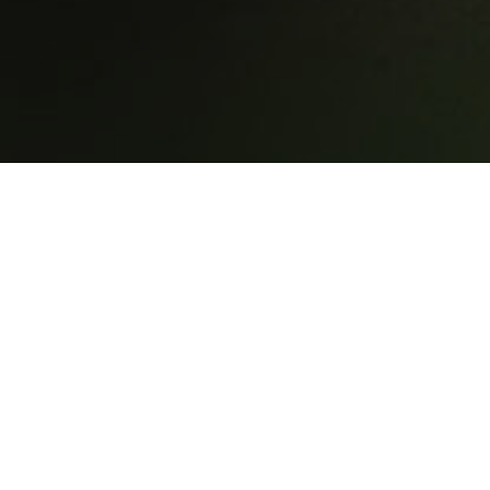
Où me trouver
Me contac
En ce moment vers
+33 6 76 8
Biarritz, au bord de
bonjour@y
l’océan en appréciant
chacune de ses
vibrations. Tu peux
aussi me trouver sur les