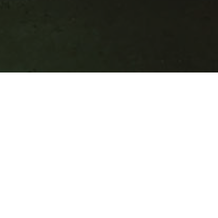
a
Newsletter
ansmissions,
partages
et
et
découvre
les
res
et
programmes.