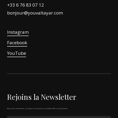
+33 6 76 83 07 12
bonjour@youvaltayar.com
Instagram
Facebook
YouTube
Rejoins
la
Newsletter
Reçois
des
transmissions,
partages
et
et
découvre
les
nouvelles
offres
et
programmes.