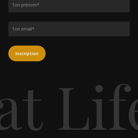
t Lif