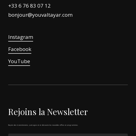
+33 6 76 83 07 12
bonjour@youvaltayar.com
Instagram
Facebook
YouTube
Rejoins
la
Newsletter
Reçois
des
transmissions,
partages
et
et
découvre
les
nouvelles
offres
et
programmes.