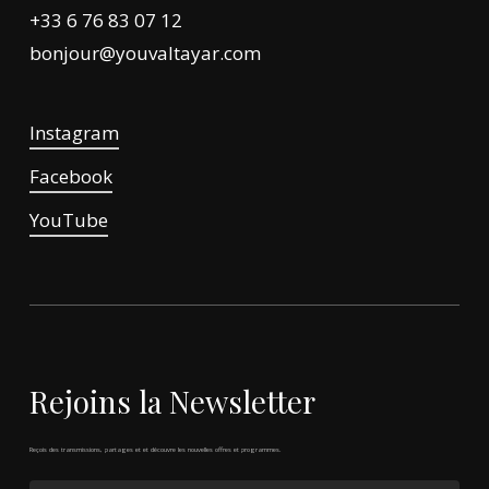
+33 6 76 83 07 12
bonjour@youvaltayar.com
Instagram
Facebook
YouTube
Rejoins
la
Newsletter
Reçois
des
transmissions,
partages
et
et
découvre
les
nouvelles
offres
et
programmes.