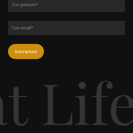
t Lif