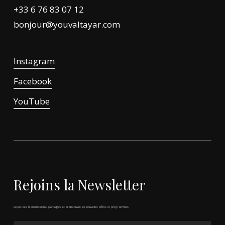
+33 6 76 83 07 12
bonjour@youvaltayar.com
Instagram
Facebook
YouTube
Rejoins
la
Newsletter
Reçois
des
transmissions,
partages
et
et
découvre
les
nouvelles
offres
et
programmes.