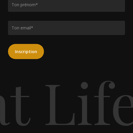
t Lif