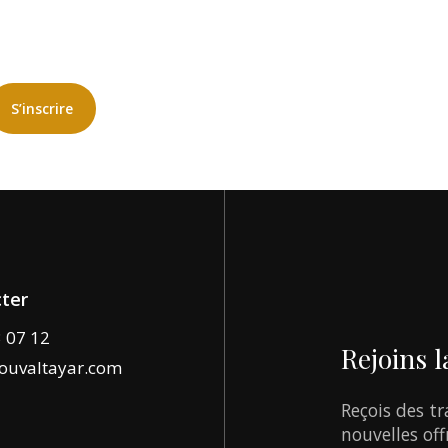
S’inscrire
ter
3 07 12
Rejoins
l
ouvaltayar.com
Reçois
des
tr
nouvelles
off