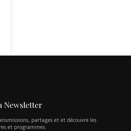
a
Newsletter
ansmissions,
partages
et
et
découvre
les
res
et
programmes.