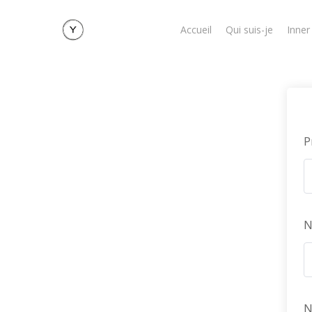
Skip
to
Accueil
Qui suis-je
Inner
main
content
P
N
N