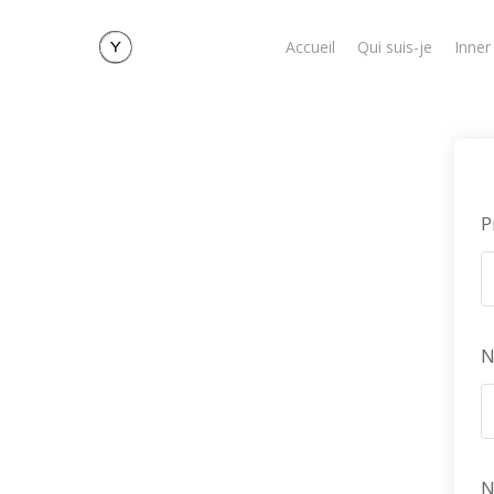
Skip
to
Accueil
Qui suis-je
Inner
main
content
P
N
N