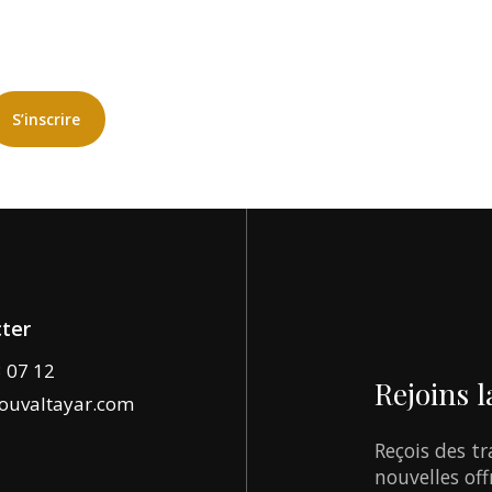
S’inscrire
ter
3 07 12
Rejoins
l
ouvaltayar.com
Reçois
des
tr
nouvelles
off