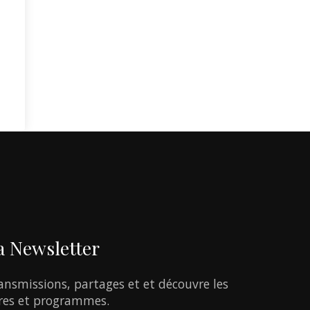
a
Newsletter
ansmissions,
partages
et
et
découvre
les
res
et
programmes.