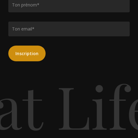
t Lif