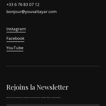
+33 6 76 83 07 12
bonjour@youvaltayar.com
Instagram
Facebook
YouTube
Rejoins
la
Newsletter
Reçois
des
transmissions,
partages
et
et
découvre
les
nouvelles
offres
et
programmes.